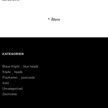
Ältere
KATEGORIEN
Blaue Köpfe _ blue heads
Köpfe _ heads
Postkarten _ postcards
Sold
Uncategorized
Zeichnerei